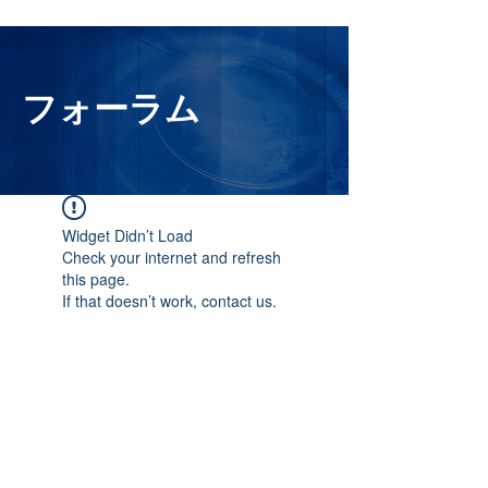
フォーラム
Widget Didn’t Load
Check your internet and refresh
this page.
If that doesn’t work, contact us.