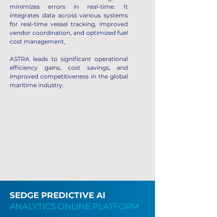
minimizes errors in real-time. It
integrates data across various systems
for real-time vessel tracking, improved
vendor coordination, and optimized fuel
cost management,​​​
ASTRA leads to significant operational
efficiency gains, cost savings, and
improved competitiveness in the global
maritime industry.
SEDGE PREDICTIVE AI
ANALYTICS ONLINE PLATFORM