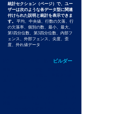
統計セクション（ページ）で、ユー
ザーは次のような各データ型に関連
付けられた説明と統計を表示できま
す。
平均、中央値、行数の欠落、行
の欠落率、個別の数、最小、最大、
第1四分位数、第3四分位数、内部フ
ェンス、外部フェンス、尖度、歪
度、外れ値データ
ビルダー
統計、特徴の作成、数式
重要でターゲット変数に影響を与えるこ
とができるデータ変数は、重要度の値に
基づいて自動的に並べ替えられます。
ユーザーには、必要なレベルのデータ変
換とデータクレンジングを実現するため
の多くの機能が提供されます。これらの
関数には、データ型、文字列、数値、お
よび日付の操作を変更できることが含ま